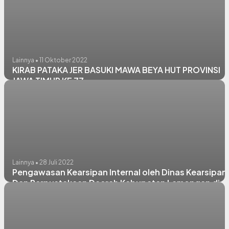
Lainnya • 11 Oktober 2022
KIRAB PATAKA JER BASUKI MAWA BEYA HUT PROVINSI
JAWA TIMUR KE 77
Lainnya • 28 Juli 2022
Pengawasan Kearsipan Internal oleh Dinas Kearsipan
Dan Perpustakaan Daerah Kabupaten Lamongan di
Kecamatan Pucuk