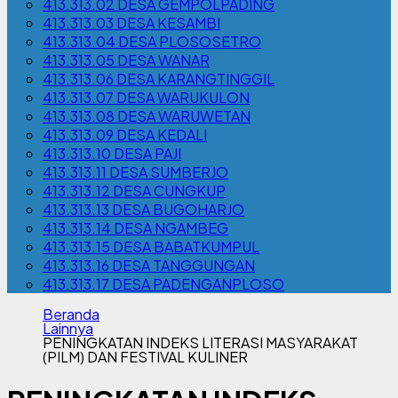
413.313.02 DESA GEMPOLPADING
413.313.03 DESA KESAMBI
413.313.04 DESA PLOSOSETRO
413.313.05 DESA WANAR
413.313.06 DESA KARANGTINGGIL
413.313.07 DESA WARUKULON
413.313.08 DESA WARUWETAN
413.313.09 DESA KEDALI
413.313.10 DESA PAJI
413.313.11 DESA SUMBERJO
413.313.12 DESA CUNGKUP
413.313.13 DESA BUGOHARJO
413.313.14 DESA NGAMBEG
413.313.15 DESA BABATKUMPUL
413.313.16 DESA TANGGUNGAN
413.313.17 DESA PADENGANPLOSO
Beranda
Lainnya
PENINGKATAN INDEKS LITERASI MASYARAKAT
(PILM) DAN FESTIVAL KULINER