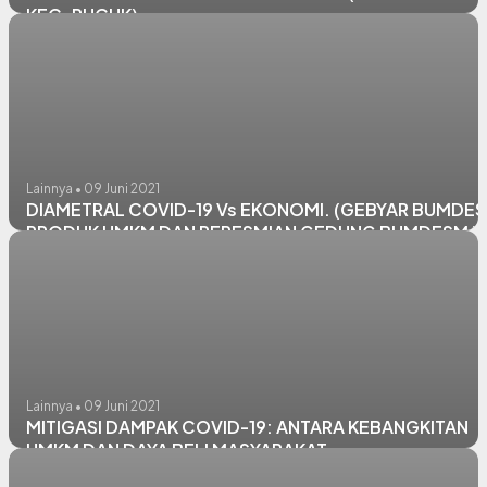
KEC. PUCUK)
Lainnya • 09 Juni 2021
DIAMETRAL COVID-19 Vs EKONOMI. (GEBYAR BUMDES
PRODUK UMKM DAN PERESMIAN GEDUNG BUMDESMA
"PUCUK UNGGUL MANDIRI KECAMATAN PUCUK)
Lainnya • 09 Juni 2021
MITIGASI DAMPAK COVID-19: ANTARA KEBANGKITAN
UMKM DAN DAYA BELI MASYARAKAT