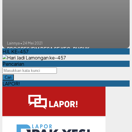
Lainnya • 24 Mei 2021
PROGRES IDM DESA SE KEC. PUCUK
HJL KE-457
Pencarian
Cari
LAPOR!