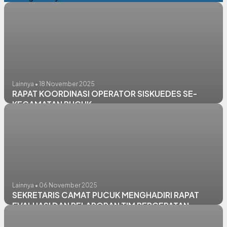
Lainnya • 18 November 2025
RAPAT KOORDINASI OPERATOR SISKUEDES SE-
KECAMATAN PUCUK
Lainnya • 06 November 2025
SEKRETARIS CAMAT PUCUK MENGHADIRI RAPAT
EVALUASI DAN PELAPORAN TIM PERCEPATAN
PENURUNAN STUNTING KABUPATEN LAMONGAN