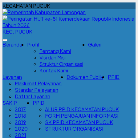
KECAMATAN PUCUK
KEC. PUCUK
Beranda
Profil
Galeri
Tentang Kami
Visi dan Misi
Struktur Organisasi
Kontak Kami
Layanan
Dokumen Publik
PPID
Maklumat Pelayanan
Standar Pelayanan
Daftar Layanan
SAKIP
PPID
2017
ALUR PPID KECAMATAN PUCUK
2018
FORM PENGAJUAN INFORMASI
2019
SK PPID KECAMATAN PUCUK
2020
STRUKTUR ORGANISASI
2021