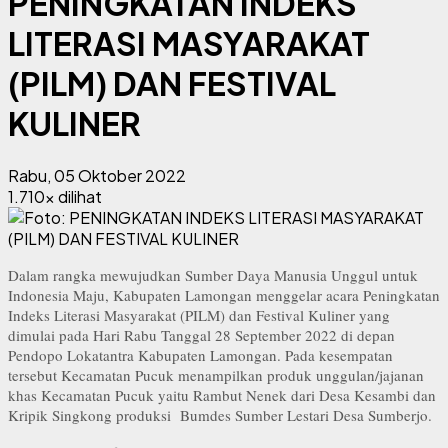
PENINGKATAN INDEKS
LITERASI MASYARAKAT
(PILM) DAN FESTIVAL
KULINER
Rabu, 05 Oktober 2022
1.710x dilihat
Dalam rangka mewujudkan Sumber Daya Manusia Unggul untuk
Indonesia Maju, Kabupaten Lamongan menggelar acara Peningkatan
Indeks Literasi Masyarakat (PILM) dan Festival Kuliner yang
dimulai pada Hari Rabu Tanggal 28 September 2022 di depan
Pendopo Lokatantra Kabupaten Lamongan. Pada kesempatan
tersebut Kecamatan Pucuk menampilkan produk unggulan/jajanan
khas Kecamatan Pucuk yaitu Rambut Nenek dari Desa Kesambi dan
Kripik Singkong produksi Bumdes Sumber Lestari Desa Sumberjo.